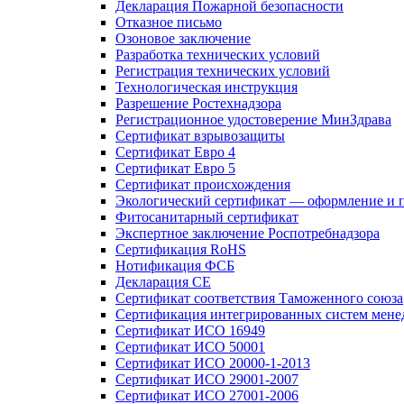
Декларация Пожарной безопасности
Отказное письмо
Озоновое заключение
Разработка технических условий
Регистрация технических условий
Технологическая инструкция
Разрешение Ростехнадзора
Регистрационное удостоверение МинЗдрава
Сертификат взрывозащиты
Сертификат Евро 4
Сертификат Евро 5
Сертификат происхождения
Экологический сертификат — оформление и 
Фитосанитарный сертификат
Экспертное заключение Роспотребнадзора
Сертификация RoHS
Нотификация ФСБ
Декларация СЕ
Сертификат соответствия Таможенного союза
Сертификация интегрированных систем мене
Сертификат ИСО 16949
Сертификат ИСО 50001
Сертификат ИСО 20000-1-2013
Сертификат ИСО 29001-2007
Сертификат ИСО 27001-2006