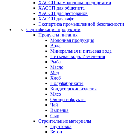
ХАССП на молочном предприятии
ХАССП для общепита
ХАССП для ресторанов
ХАССП для кафе
Экспертиза промышленной безопасности
Сертификация продукции
Продукты питания
Молочная продукция
Вода
Минеральная и питьевая вода
Питьевая вода. Изменения
Рыба
Масло
Мёд
Хлеб
Полуфабрикаты
Кондитерские изделия
Мясо
Овощи и фрукты
Чай
Выпечка
Сыр
Строительные материалы
Грунтовка
Бетон