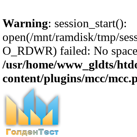
Warning
: session_start():
open(/mnt/ramdisk/tmp/se
O_RDWR) failed: No space l
/usr/home/www_gldts/htd
content/plugins/mcc/mcc.