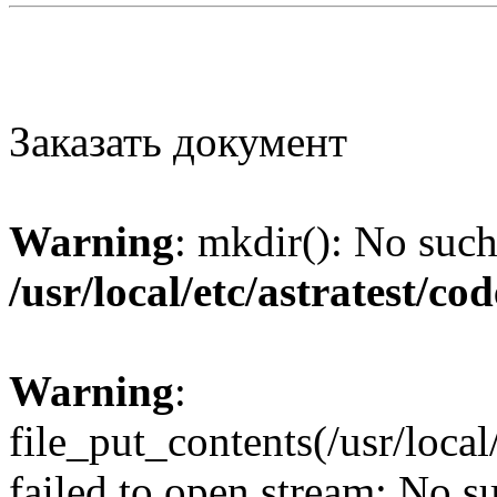
Заказать документ
Warning
: mkdir(): No such 
/usr/local/etc/astratest/c
Warning
:
file_put_contents(/usr/loc
failed to open stream: No su